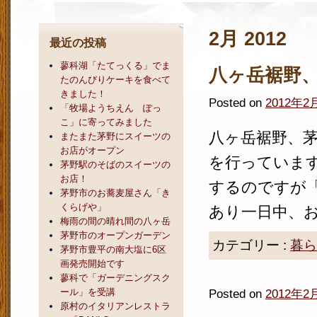
2月 2012
最近の投稿
蓼科湖「たてっくる」でま
八ヶ岳裾野
たのんびりケーキを食べて
きました！
Posted on
2012年2
「牧場ようちえん ぽっ
こ」に寄ってみました
八ヶ岳裾野、
またまた茅野にスイーツの
お店がオープン
を行っていま
茅野駅のそばのスイーツの
お店！
するのですが
茅野市のお蕎麦屋さん「き
くらげや」
あり一日中、お
梅雨の間の晴れ間の八ヶ岳
茅野市のオープンガーデン
カテゴリー :
暮ら
茅野市豊平の南大塩に6区
画発売開始です
蓼科で「ガーデニングスク
ール」を受講
Posted on
2012年2
原村のイタリアンレストラ