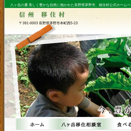
八ヶ岳の麓 美しく豊かな自然に抱かれた長野県茅野市。移住村公式ホームペ
〒391-0003 長野県茅野市本町西5-23