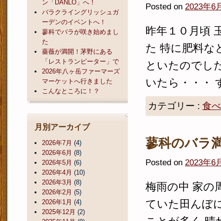
ン「DANLO」へ！
Posted on
2023年6
バラクライングリッシュガ
ーデンのイベントへ！
昨年１０月頃 
蓼科でバラが咲き始めまし
た
た 特に肥料な
薔薇が満開！茅野にある
「レストランピーター」で
といたのでした
2026年八ヶ岳ファーマーズ
いたら・・・ す
マーケットへ行きました
こんなところに！？
カテゴリー :
食べ
月別アーカイブ
蓼科のバラ
2026年7月
(4)
2026年6月
(8)
Posted on
2023年6
2026年5月
(6)
2026年4月
(10)
2026年3月
(8)
梅雨の中 家の
2026年2月
(5)
ていた田んぼに
2026年1月
(4)
2025年12月
(2)