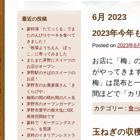
6月 2023
最近の投稿
蓼科湖「たてっくる」でま
2023年今
たのんびりケーキを食べて
きました！
Posted on
2023年6
「牧場ようちえん ぽっ
こ」に寄ってみました
お店に「梅」の
またまた茅野にスイーツの
お店がオープン
がやってきます
茅野駅のそばのスイーツの
お店！
梅」は昆布と一
茅野市のお蕎麦屋さん「き
くらげや」
間ほどで「カリ
梅雨の間の晴れ間の八ヶ岳
茅野市のオープンガーデン
カテゴリー :
食べ
茅野市豊平の南大塩に6区
画発売開始です
蓼科で「ガーデニングスク
ール」を受講
玉ねぎの収
原村のイタリアンレストラ