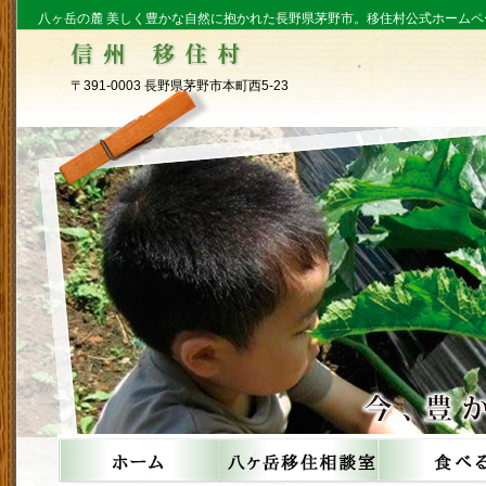
八ヶ岳の麓 美しく豊かな自然に抱かれた長野県茅野市。移住村公式ホームペ
〒391-0003 長野県茅野市本町西5-23