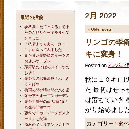
2月 2022
最近の投稿
蓼科湖「たてっくる」でま
«
Older posts
たのんびりケーキを食べて
きました！
リンゴの季
「牧場ようちえん ぽっ
こ」に寄ってみました
キに変身！
またまた茅野にスイーツの
お店がオープン
Posted on
2022年2
茅野駅のそばのスイーツの
お店！
秋に１０キロ
茅野市のお蕎麦屋さん「き
くらげや」
た 最初はせっ
梅雨の間の晴れ間の八ヶ岳
茅野市のオープンガーデン
は落ちていき 
茅野市豊平の南大塩に6区
画発売開始です
がり始めました 
蓼科で「ガーデニングスク
ール」を受講
カテゴリー :
食べ
原村のイタリアンレストラ