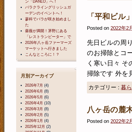
ン「DANLO」へ！
バラクライングリッシュガ
ーデンのイベントへ！
「平和ビル
蓼科でバラが咲き始めまし
た
Posted on
2022年2
薔薇が満開！茅野にある
「レストランピーター」で
先日ビルの周り
2026年八ヶ岳ファーマーズ
マーケットへ行きました
のお掃除とコー
こんなところに！？
く寒い日々 そ
掃除です 外を見
月別アーカイブ
2026年7月
(4)
カテゴリー :
暮ら
2026年6月
(8)
2026年5月
(6)
2026年4月
(10)
八ヶ岳の麓
2026年3月
(8)
2026年2月
(5)
Posted on
2022年2
2026年1月
(4)
2025年12月
(2)