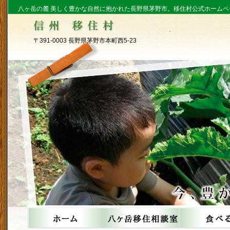
八ヶ岳の麓 美しく豊かな自然に抱かれた長野県茅野市。移住村公式ホームペ
〒391-0003 長野県茅野市本町西5-23