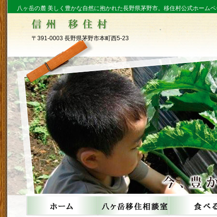
八ヶ岳の麓 美しく豊かな自然に抱かれた長野県茅野市。移住村公式ホームペ
〒391-0003 長野県茅野市本町西5-23