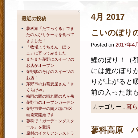
4月 2017
最近の投稿
蓼科湖「たてっくる」でま
こいのぼり
たのんびりケーキを食べて
きました！
Posted on
2017年4
「牧場ようちえん ぽっ
こ」に寄ってみました
鯉のぼり！（
またまた茅野にスイーツの
お店がオープン
には鯉のぼり
茅野駅のそばのスイーツの
お店！
りが上がると
茅野市のお蕎麦屋さん「き
くらげや」
前の入った旗も
梅雨の間の晴れ間の八ヶ岳
茅野市のオープンガーデン
カテゴリー :
暮ら
茅野市豊平の南大塩に6区
画発売開始です
蓼科で「ガーデニングスク
ール」を受講
蓼科高原 
原村のイタリアンレストラ