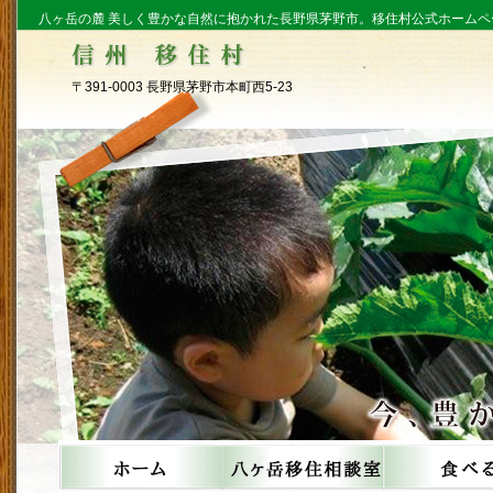
八ヶ岳の麓 美しく豊かな自然に抱かれた長野県茅野市。移住村公式ホームペ
〒391-0003 長野県茅野市本町西5-23