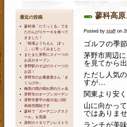
蓼科高原
最近の投稿
蓼科湖「たてっくる」でま
Posted by
staff
on 
たのんびりケーキを食べて
きました！
ゴルフの季
「牧場ようちえん ぽっ
こ」に寄ってみました
茅野市周辺
またまた茅野にスイーツの
お店がオープン
を見てから
茅野駅のそばのスイーツの
お店！
ただし人気
茅野市のお蕎麦屋さん「き
すが
…
くらげや」
梅雨の間の晴れ間の八ヶ岳
関東より安
茅野市のオープンガーデン
茅野市豊平の南大塩に6区
山に向かっ
画発売開始です
蓼科で「ガーデニングスク
ではありま
ール」を受講
原村のイタリアンレストラ
ランチが美