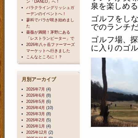
ン「DANLO」へ！
泉を楽しめ
バラクライングリッシュガ
ーデンのイベントへ！
ゴルフをし
蓼科でバラが咲き始めまし
での
ランチ
た
薔薇が満開！茅野にある
ゴルフ場、
「レストランピーター」で
2026年八ヶ岳ファーマーズ
に入りのゴ
マーケットへ行きました
こんなところに！？
月別アーカイブ
2026年7月
(4)
2026年6月
(8)
2026年5月
(6)
2026年4月
(10)
2026年3月
(8)
2026年2月
(5)
2026年1月
(4)
2025年12月
(2)