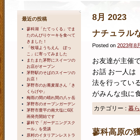
8月 2023
最近の投稿
蓼科湖「たてっくる」でま
ナチュラル
たのんびりケーキを食べて
きました！
Posted on
2023年8
「牧場ようちえん ぽっ
こ」に寄ってみました
お友達が主催で
またまた茅野にスイーツの
お店がオープン
お話 お一人は
茅野駅のそばのスイーツの
お店！
法を行っている
茅野市のお蕎麦屋さん「き
くらげや」
がみんな虫に食
梅雨の間の晴れ間の八ヶ岳
茅野市のオープンガーデン
カテゴリー :
暮ら
茅野市豊平の南大塩に6区
画発売開始です
蓼科で「ガーデニングスク
ール」を受講
蓼科高原の
原村のイタリアンレストラ