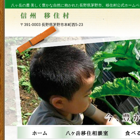
八ヶ岳の麓 美しく豊かな自然に抱かれた長野県茅野市。移住村公式ホームペ
〒391-0003 長野県茅野市本町西5-23