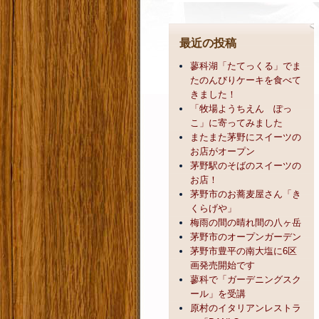
最近の投稿
蓼科湖「たてっくる」でま
たのんびりケーキを食べて
きました！
「牧場ようちえん ぽっ
こ」に寄ってみました
またまた茅野にスイーツの
お店がオープン
茅野駅のそばのスイーツの
お店！
茅野市のお蕎麦屋さん「き
くらげや」
梅雨の間の晴れ間の八ヶ岳
茅野市のオープンガーデン
茅野市豊平の南大塩に6区
画発売開始です
蓼科で「ガーデニングスク
ール」を受講
原村のイタリアンレストラ