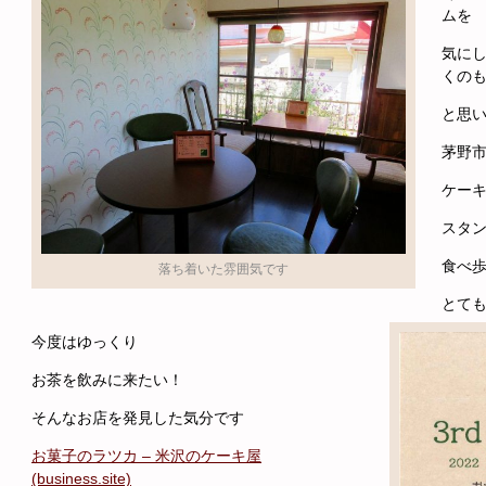
ムを
気に
くの
と思
茅野
ケー
スタ
食べ
落ち着いた雰囲気です
とて
今度はゆっくり
お茶を飲みに来たい！
そんなお店を発見した気分です
お菓子のラツカ – 米沢のケーキ屋
(business.site)