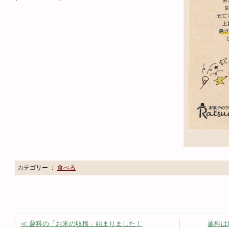
カテゴリー ：
食べる
≪ 蓼科の「お米の収穫」始まりました！
蓼科は