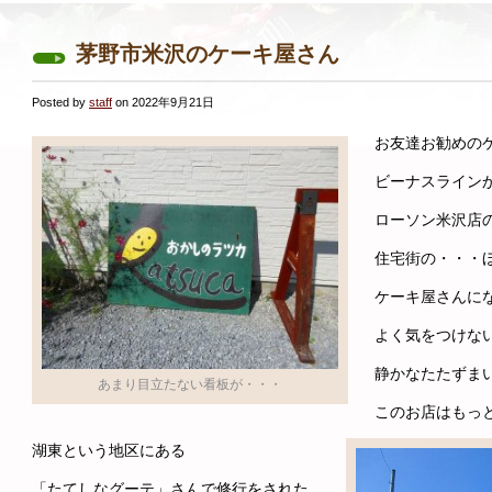
茅野市米沢のケーキ屋さん
Posted by
staff
on 2022年9月21日
お友達お勧めの
ビーナスライン
ローソン米沢店
住宅街の・・・
ケーキ屋さんに
よく気をつけな
静かなたたずま
あまり目立たない看板が・・・
このお店はもっ
湖東という地区にある
「たてしなグーテ」さんで修行をされた