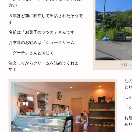
方が
３年ほど前に独立して出店されたそうで
す
名前は「お菓子のラツカ」さんです
お友達のお勧めは「シュークリーム」
「グーテ」さんと同じく
注文してからクリームを詰めてくれま
実は、
す！
な
と
ほ
「
お
あ