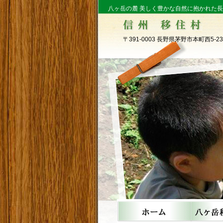
八ヶ岳の麓 美しく豊かな自然に抱かれた
〒391-0003 長野県茅野市本町西5-23