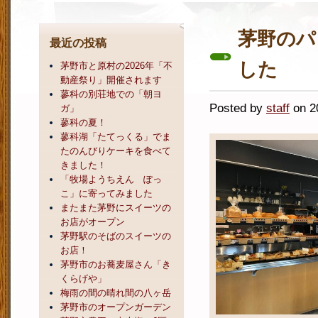
茅野のパ
最近の投稿
した
茅野市と原村の2026年「不
動産祭り」開催されます
蓼科の別荘地での「朝ヨ
Posted by
staff
on 
ガ」
蓼科の夏！
蓼科湖「たてっくる」でま
たのんびりケーキを食べて
きました！
「牧場ようちえん ぽっ
こ」に寄ってみました
またまた茅野にスイーツの
お店がオープン
茅野駅のそばのスイーツの
お店！
茅野市のお蕎麦屋さん「き
くらげや」
梅雨の間の晴れ間の八ヶ岳
茅野市のオープンガーデン