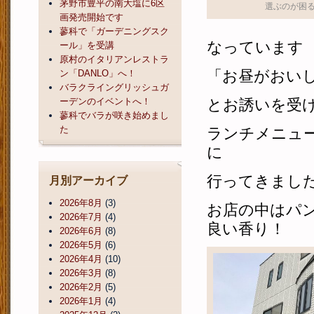
茅野市豊平の南大塩に6区
選ぶのが困
画発売開始です
蓼科で「ガーデニングスク
なっています
ール」を受講
原村のイタリアンレストラ
「お昼がおい
ン「DANLO」へ！
バラクライングリッシュガ
ーデンのイベントへ！
とお誘いを受
蓼科でバラが咲き始めまし
た
ランチメニュ
に
行ってきまし
月別アーカイブ
2026年8月
(3)
お店の中はパ
2026年7月
(4)
良い香り！
2026年6月
(8)
2026年5月
(6)
2026年4月
(10)
2026年3月
(8)
2026年2月
(5)
2026年1月
(4)