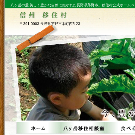
八ヶ岳の麓 美しく豊かな自然に抱かれた長野県茅野市。移住村公式ホームペ
〒391-0003 長野県茅野市本町西5-23