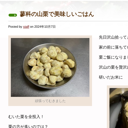
蓼科の山栗で美味しいごはん
Posted by
staff
on 2024年10月7日
先日沢山拾って
家の前に落ちて
栗ご飯になりま
沢山の栗を贅沢
研いだお米に
頑張ってむきました
むいた栗を全投入！
栗の方が多いのでは？