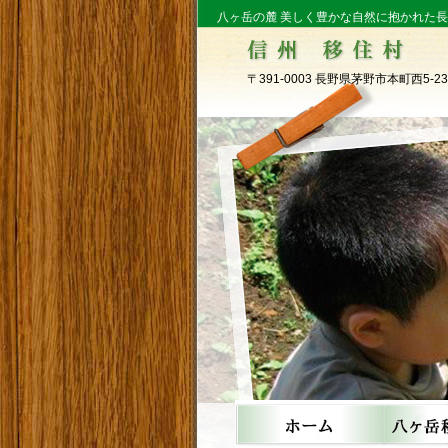
八ヶ岳の麓 美しく豊かな自然に抱かれた
〒391-0003 長野県茅野市本町西5-23