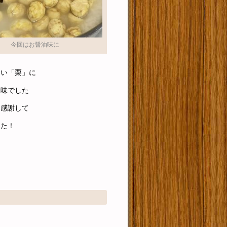
今回はお醤油味に
しい「栗」に
ぶ味でした
に感謝して
した！