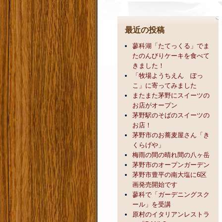
最近の投稿
蓼科湖「たてっくる」でま
たのんびりケーキを食べて
きました！
「牧場ようちえん ぽっ
こ」に寄ってみました
またまた茅野にスイーツの
お店がオープン
茅野駅のそばのスイーツの
お店！
茅野市のお蕎麦屋さん「き
くらげや」
梅雨の間の晴れ間の八ヶ岳
茅野市のオープンガーデン
茅野市豊平の南大塩に6区
画発売開始です
蓼科で「ガーデニングスク
ール」を受講
原村のイタリアンレストラ