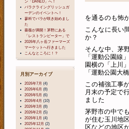
ン「DANLO」へ！
バラクライングリッシュガ
ーデンのイベントへ！
を通るのも怖
蓼科でバラが咲き始めまし
た
こんなに長い
薔薇が満開！茅野にある
「レストランピーター」で
か？
2026年八ヶ岳ファーマーズ
マーケットへ行きました
そんな中、茅
こんなところに！？
「運動公園線
園横の「上川
「運動公園大
月別アーカイブ
この補強工事が
2026年7月
(4)
2026年6月
(8)
月末の予定で
2026年5月
(6)
ました
2026年4月
(10)
2026年3月
(8)
茅野市の中で
2026年2月
(5)
2026年1月
(4)
が住む玉川地
2025年12月
(2)
区などの地区