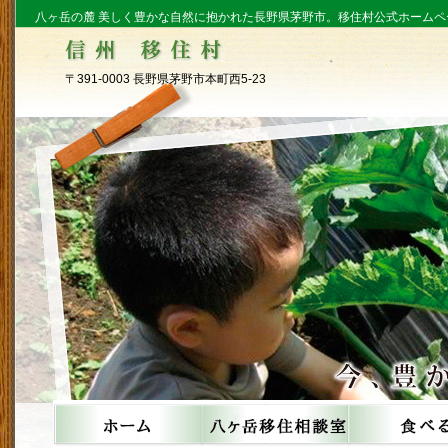
八ヶ岳の麓 美しく豊かな自然に抱かれた長野県茅野市。移住村公式ホームペ
〒391-0003 長野県茅野市本町西5-23