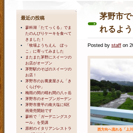
茅野市で
最近の投稿
れるよう
蓼科湖「たてっくる」でま
たのんびりケーキを食べて
きました！
Posted by
staff
on 
「牧場ようちえん ぽっ
こ」に寄ってみました
またまた茅野にスイーツの
お店がオープン
茅野駅のそばのスイーツの
お店！
茅野市のお蕎麦屋さん「き
くらげや」
梅雨の間の晴れ間の八ヶ岳
茅野市のオープンガーデン
茅野市豊平の南大塩に6区
画発売開始です
蓼科で「ガーデニングスク
ール」を受講
原村のイタリアンレストラ
西方向へ流れる「上川