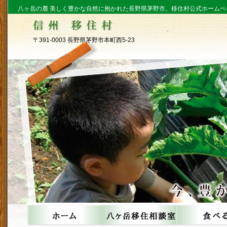
八ヶ岳の麓 美しく豊かな自然に抱かれた長野県茅野市。移住村公式ホームペ
〒391-0003 長野県茅野市本町西5-23