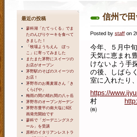
信州で田
最近の投稿
蓼科湖「たてっくる」でま
Posted by
staff
on 
たのんびりケーキを食べて
きました！
今年、５月中
「牧場ようちえん ぽっ
こ」に寄ってみました
天気に恵まれ
またまた茅野にスイーツの
けないよう手
お店がオープン
の後、しばら
茅野駅のそばのスイーツの
お店！
室に入れたり
茅野市のお蕎麦屋さん「き
くらげや」
https://www.ij
梅雨の間の晴れ間の八ヶ岳
村
http
茅野市のオープンガーデン
茅野市豊平の南大塩に6区
㈱
画発売開始です
蓼科で「ガーデニングスク
ール」を受講
原村のイタリアンレストラ