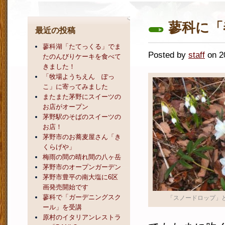
蓼科に「
最近の投稿
蓼科湖「たてっくる」でま
Posted by
staff
on 
たのんびりケーキを食べて
きました！
「牧場ようちえん ぽっ
こ」に寄ってみました
またまた茅野にスイーツの
お店がオープン
茅野駅のそばのスイーツの
お店！
茅野市のお蕎麦屋さん「き
くらげや」
梅雨の間の晴れ間の八ヶ岳
茅野市のオープンガーデン
茅野市豊平の南大塩に6区
画発売開始です
蓼科で「ガーデニングスク
「スノードロップ」
ール」を受講
原村のイタリアンレストラ