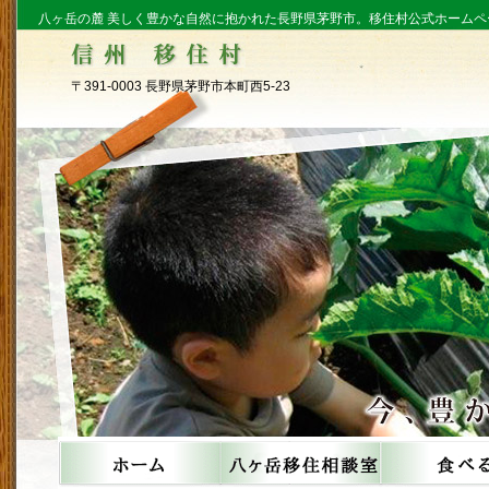
八ヶ岳の麓 美しく豊かな自然に抱かれた長野県茅野市。移住村公式ホームペ
〒391-0003 長野県茅野市本町西5-23