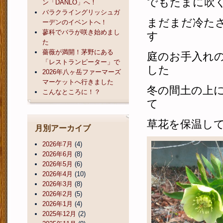
でもたまに吹
ン「DANLO」へ！
バラクライングリッシュガ
まだまだ冷た
ーデンのイベントへ！
蓼科でバラが咲き始めまし
す
た
薔薇が満開！茅野にある
庭のお手入れ
「レストランピーター」で
した
2026年八ヶ岳ファーマーズ
マーケットへ行きました
冬の間土の上
こんなところに！？
て
草花を保温し
月別アーカイブ
2026年7月
(4)
2026年6月
(8)
2026年5月
(6)
2026年4月
(10)
2026年3月
(8)
2026年2月
(5)
2026年1月
(4)
2025年12月
(2)