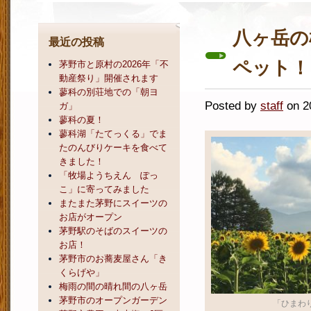
八ヶ岳の
最近の投稿
ペット！
茅野市と原村の2026年「不
動産祭り」開催されます
蓼科の別荘地での「朝ヨ
Posted by
staff
on 
ガ」
蓼科の夏！
蓼科湖「たてっくる」でま
たのんびりケーキを食べて
きました！
「牧場ようちえん ぽっ
こ」に寄ってみました
またまた茅野にスイーツの
お店がオープン
茅野駅のそばのスイーツの
お店！
茅野市のお蕎麦屋さん「き
くらげや」
梅雨の間の晴れ間の八ヶ岳
茅野市のオープンガーデン
「ひまわ