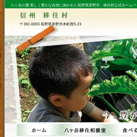
八ヶ岳の麓 美しく豊かな自然に抱かれた長野県茅野市。移住村公式ホームペ
〒391-0003 長野県茅野市本町西5-23