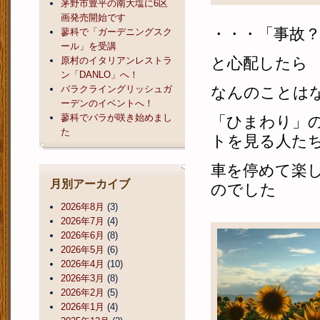
茅野市豊平の南大塩に6区
画発売開始です
・・・「事故
蓼科で「ガーデニングスク
ール」を受講
と心配したら
原村のイタリアンレストラ
ン「DANLO」へ！
バラクライングリッシュガ
なんのことは
ーデンのイベントへ！
蓼科でバラが咲き始めまし
「ひまわり」
た
トを見る人た
車を停めて楽
月別アーカイブ
のでした
2026年8月
(3)
2026年7月
(4)
2026年6月
(8)
2026年5月
(6)
2026年4月
(10)
2026年3月
(8)
2026年2月
(5)
2026年1月
(4)