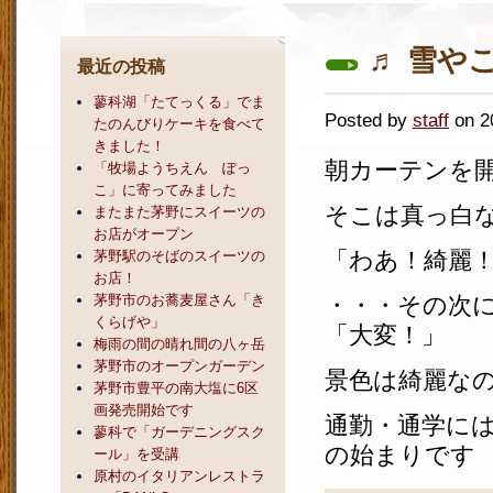
♬ 雪や
最近の投稿
蓼科湖「たてっくる」でま
Posted by
staff
on 
たのんびりケーキを食べて
きました！
朝カーテンを
「牧場ようちえん ぽっ
こ」に寄ってみました
そこは真っ白
またまた茅野にスイーツの
お店がオープン
「わあ！綺麗
茅野駅のそばのスイーツの
お店！
茅野市のお蕎麦屋さん「き
・・・その次
くらげや」
「大変！」
梅雨の間の晴れ間の八ヶ岳
茅野市のオープンガーデン
景色は綺麗な
茅野市豊平の南大塩に6区
画発売開始です
通勤・通学に
蓼科で「ガーデニングスク
の始まりです
ール」を受講
原村のイタリアンレストラ