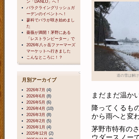
ン「DANLO」へ！
バラクライングリッシュガ
ーデンのイベントへ！
蓼科でバラが咲き始めまし
た
薔薇が満開！茅野にある
「レストランピーター」で
2026年八ヶ岳ファーマーズ
マーケットへ行きました
こんなところに！？
道の雪は解け
月別アーカイブ
2026年7月
(4)
まだまだ温か
2026年6月
(8)
2026年5月
(6)
降ってくるも
2026年4月
(10)
2026年3月
(8)
から雨へと変
2026年2月
(5)
2026年1月
(4)
茅野市特有の
2025年12月
(2)
ウダースノー