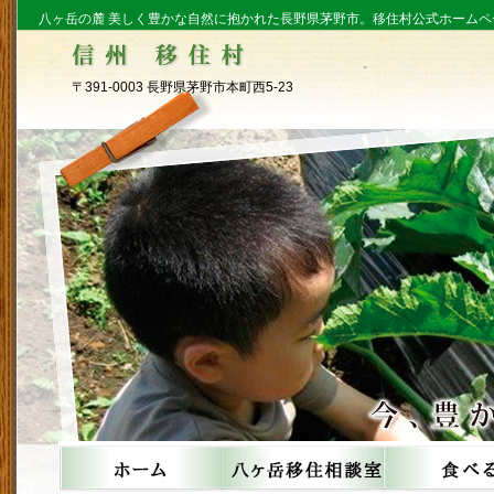
八ヶ岳の麓 美しく豊かな自然に抱かれた長野県茅野市。移住村公式ホームペ
〒391-0003 長野県茅野市本町西5-23