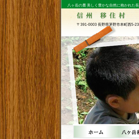
八ヶ岳の麓 美しく豊かな自然に抱かれた
〒391-0003 長野県茅野市本町西5-23