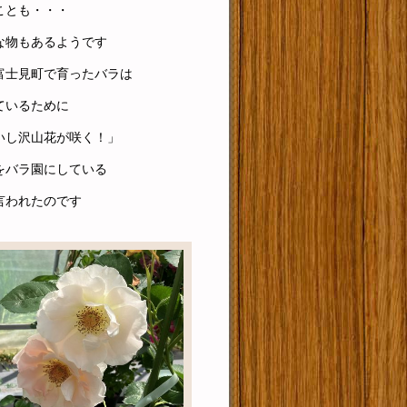
ことも・・・
な物もあるようです
富士見町で育ったバラは
ているために
いし沢山花が咲く！」
をバラ園にしている
言われたのです