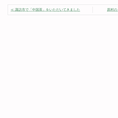
≪ 諏訪市で「中国茶」をいただいてきました
原村の