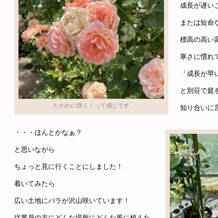
成長が遅い
または短命
標高の高い
寒さに慣れ
「成長が早
と別荘で庭
たわわに咲く！って感じです
知り合いに
・・・ほんとかなぁ？
と思いながら
ちょっと見に行くことにしました！
着いてみたら
広い土地にバラが沢山咲いています！
従業員の方にどんな場所にどんな風に植えた