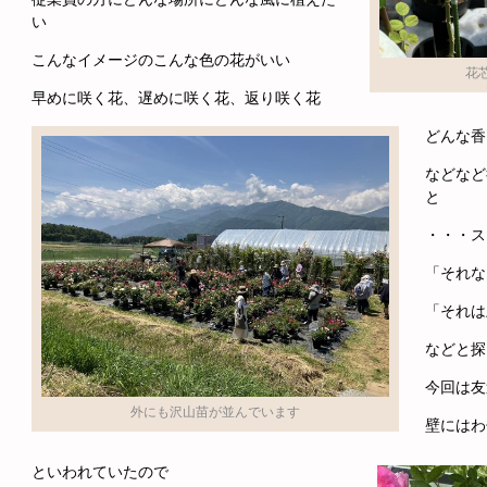
い
こんなイメージのこんな色の花がいい
花
早めに咲く花、遅めに咲く花、返り咲く花
どんな香
などなど
と
・・・ス
「それな
「それは
などと探
今回は友
外にも沢山苗が並んでいます
壁にはわ
といわれていたので