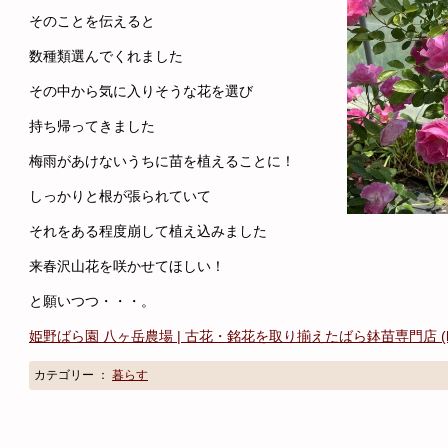
そのことを伝えると
数種類選んでくれました
その中から気に入りそうな花を選び
持ち帰ってきました
梅雨があけないうちに苗を植えることに！
しっかりと根が張られていて
それをある程度崩して植え込みました
来春沢山花を咲かせてほしい！
と願いつつ・・・。
姫野ばら園 八ヶ岳農場 | 古花・銘花を取り揃えたばら鉢苗専門店 (himen
カテゴリー ：
暮らす