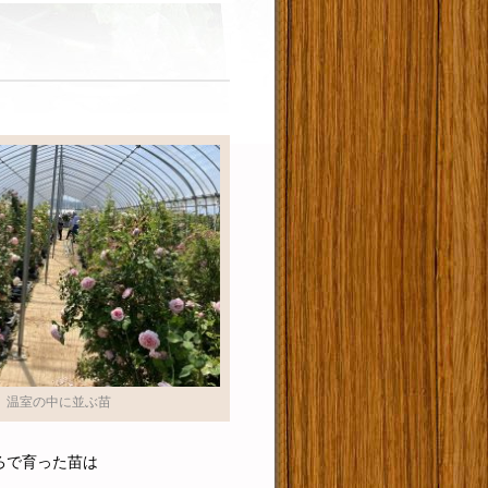
温室の中に並ぶ苗
ろで育った苗は