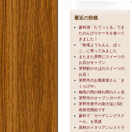
最近の投稿
蓼科湖「たてっくる」でま
たのんびりケーキを食べて
きました！
「牧場ようちえん ぽっ
こ」に寄ってみました
またまた茅野にスイーツの
お店がオープン
茅野駅のそばのスイーツの
お店！
茅野市のお蕎麦屋さん「き
くらげや」
梅雨の間の晴れ間の八ヶ岳
茅野市のオープンガーデン
茅野市豊平の南大塩に6区
画発売開始です
蓼科で「ガーデニングスク
ール」を受講
原村のイタリアンレストラ