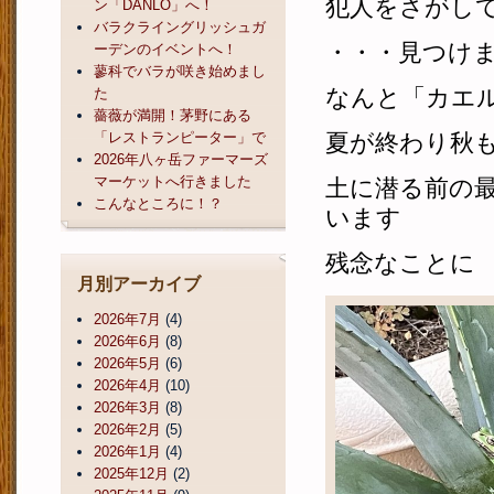
犯人をさがし
ン「DANLO」へ！
バラクライングリッシュガ
・・・見つけ
ーデンのイベントへ！
蓼科でバラが咲き始めまし
なんと「カエ
た
薔薇が満開！茅野にある
「レストランピーター」で
夏が終わり秋も
2026年八ヶ岳ファーマーズ
マーケットへ行きました
土に潜る前の
こんなところに！？
います
残念なことに
月別アーカイブ
2026年7月
(4)
2026年6月
(8)
2026年5月
(6)
2026年4月
(10)
2026年3月
(8)
2026年2月
(5)
2026年1月
(4)
2025年12月
(2)