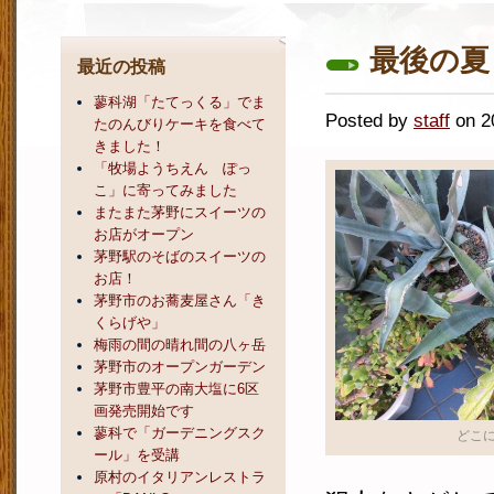
最後の夏
最近の投稿
蓼科湖「たてっくる」でま
Posted by
staff
on 
たのんびりケーキを食べて
きました！
「牧場ようちえん ぽっ
こ」に寄ってみました
またまた茅野にスイーツの
お店がオープン
茅野駅のそばのスイーツの
お店！
茅野市のお蕎麦屋さん「き
くらげや」
梅雨の間の晴れ間の八ヶ岳
茅野市のオープンガーデン
茅野市豊平の南大塩に6区
画発売開始です
蓼科で「ガーデニングスク
どこ
ール」を受講
原村のイタリアンレストラ