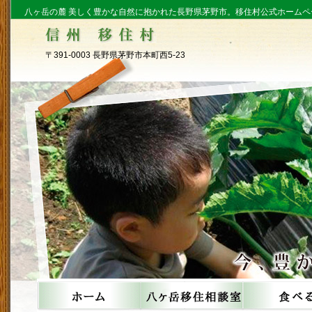
八ヶ岳の麓 美しく豊かな自然に抱かれた長野県茅野市。移住村公式ホームペ
〒391-0003 長野県茅野市本町西5-23