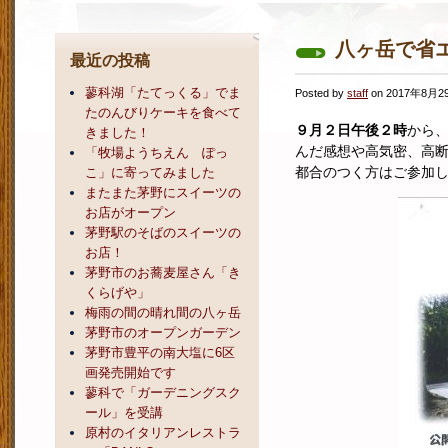
八ヶ岳で省
最近の投稿
蓼科湖「たてっくる」でま
Posted by
staff
on 2017年8月2
たのんびりケーキを食べて
９月２日午後２時
から
きました！
んだ感想や高気密、高
「牧場ようちえん ぽっ
都合のつく方はご参加
こ」に寄ってみました
またまた茅野にスイーツの
お店がオープン
茅野駅のそばのスイーツの
お店！
茅野市のお蕎麦屋さん「き
くらげや」
梅雨の間の晴れ間の八ヶ岳
茅野市のオープンガーデン
茅野市豊平の南大塩に6区
画発売開始です
蓼科で「ガーデニングスク
ール」を受講
原村のイタリアンレストラ