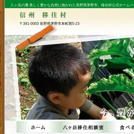
八ヶ岳の麓 美しく豊かな自然に抱かれた長野県茅野市。移住村公式ホームペ
〒391-0003 長野県茅野市本町西5-23