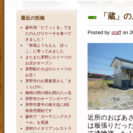
「蔵」の
最近の投稿
蓼科湖「たてっくる」でま
Posted by
staff
on 
たのんびりケーキを食べて
きました！
「牧場ようちえん ぽっ
こ」に寄ってみました
またまた茅野にスイーツの
お店がオープン
茅野駅のそばのスイーツの
お店！
茅野市のお蕎麦屋さん「き
くらげや」
梅雨の間の晴れ間の八ヶ岳
茅野市のオープンガーデン
茅野市豊平の南大塩に6区
画発売開始です
近所のおばあ
蓼科で「ガーデニングスク
ール」を受講
は板張りだっ
原村のイタリアンレストラ