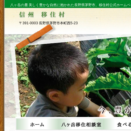
八ヶ岳の麓 美しく豊かな自然に抱かれた長野県茅野市。移住村公式ホームペ
〒391-0003 長野県茅野市本町西5-23