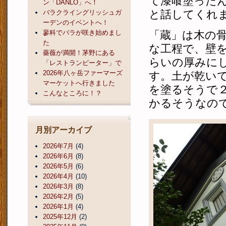
て漆喰塗った
ン「DANLO」へ！
と話してくれ
バラクライングリッシュガ
ーデンのイベントへ！
蓼科でバラが咲き始めまし
「蔵」は木の
た
な工程で、壁を
薔薇が満開！茅野にある
らいの厚みに
「レストランピーター」で
2026年八ヶ岳ファーマーズ
す。土が乾い
マーケットへ行きました
を塗るそうで
こんなところに！？
かるそうなの
月別アーカイブ
2026年7月
(4)
2026年6月
(8)
2026年5月
(6)
2026年4月
(10)
2026年3月
(8)
2026年2月
(5)
2026年1月
(4)
2025年12月
(2)