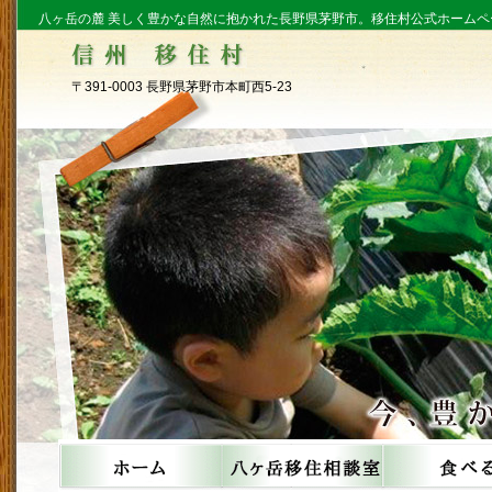
八ヶ岳の麓 美しく豊かな自然に抱かれた長野県茅野市。移住村公式ホームペ
〒391-0003 長野県茅野市本町西5-23