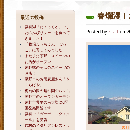
春爛漫！
最近の投稿
蓼科湖「たてっくる」でま
Posted by
staff
on 
たのんびりケーキを食べて
きました！
「牧場ようちえん ぽっ
こ」に寄ってみました
またまた茅野にスイーツの
お店がオープン
茅野駅のそばのスイーツの
お店！
茅野市のお蕎麦屋さん「き
くらげや」
梅雨の間の晴れ間の八ヶ岳
茅野市のオープンガーデン
茅野市豊平の南大塩に6区
画発売開始です
蓼科で「ガーデニングスク
ール」を受講
原村のイタリアンレストラ
宮川