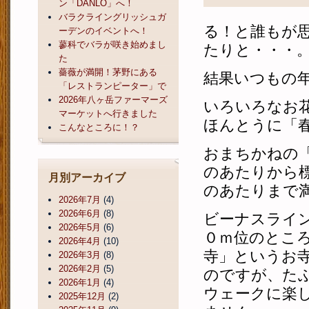
ン「DANLO」へ！
バラクライングリッシュガ
る！と誰もが
ーデンのイベントへ！
蓼科でバラが咲き始めまし
たりと・・・
た
薔薇が満開！茅野にある
結果いつもの
「レストランピーター」で
2026年八ヶ岳ファーマーズ
いろいろなお
マーケットへ行きました
ほんとうに「
こんなところに！？
おまちかねの
のあたりから
月別アーカイブ
のあたりまで
2026年7月
(4)
2026年6月
(8)
ビーナスライ
2026年5月
(6)
０ｍ位のとこ
2026年4月
(10)
寺」というお
2026年3月
(8)
2026年2月
(5)
のですが、た
2026年1月
(4)
ウェークに楽
2025年12月
(2)