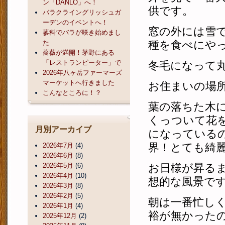
ン「DANLO」へ！
供です。
バラクライングリッシュガ
ーデンのイベントへ！
窓の外には雪
蓼科でバラが咲き始めまし
た
種を食べにや
薔薇が満開！茅野にある
「レストランピーター」で
冬毛になって
2026年八ヶ岳ファーマーズ
マーケットへ行きました
お住まいの場
こんなところに！？
葉の落ちた木
くっついて花
月別アーカイブ
になっている
界！とても綺
2026年7月
(4)
2026年6月
(8)
2026年5月
(6)
お日様が昇る
2026年4月
(10)
想的な風景で
2026年3月
(8)
2026年2月
(5)
朝は一番忙し
2026年1月
(4)
裕が無かった
2025年12月
(2)