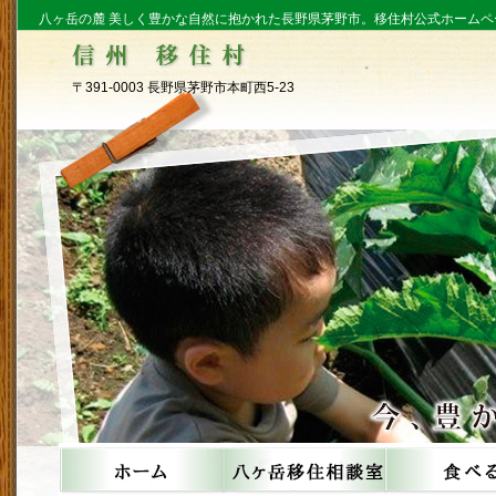
八ヶ岳の麓 美しく豊かな自然に抱かれた長野県茅野市。移住村公式ホームペ
〒391-0003 長野県茅野市本町西5-23