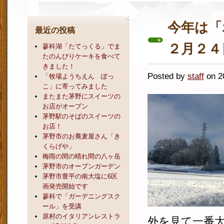
今年は「
最近の投稿
２月２４
蓼科湖「たてっくる」でま
たのんびりケーキを食べて
きました！
Posted by
staff
on 
「牧場ようちえん ぽっ
こ」に寄ってみました
またまた茅野にスイーツの
お店がオープン
茅野駅のそばのスイーツの
お店！
茅野市のお蕎麦屋さん「き
くらげや」
梅雨の間の晴れ間の八ヶ岳
茅野市のオープンガーデン
茅野市豊平の南大塩に6区
画発売開始です
蓼科で「ガーデニングスク
ール」を受講
原村のイタリアンレストラ
外を見て一番