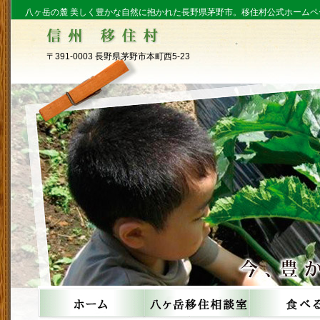
八ヶ岳の麓 美しく豊かな自然に抱かれた長野県茅野市。移住村公式ホームペ
〒391-0003 長野県茅野市本町西5-23