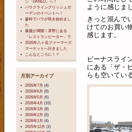
ン「DANLO」へ！
ように感じま
バラクライングリッシュガ
ーデンのイベントへ！
きっと混んで
蓼科でバラが咲き始めまし
た
けてのお買い
薔薇が満開！茅野にある
感じます。
「レストランピーター」で
2026年八ヶ岳ファーマーズ
マーケットへ行きました
こんなところに！？
ビーナスライ
にある「ザ・
らも空いてい
月別アーカイブ
2026年7月
(4)
2026年6月
(8)
2026年5月
(6)
2026年4月
(10)
2026年3月
(8)
2026年2月
(5)
2026年1月
(4)
2025年12月
(2)