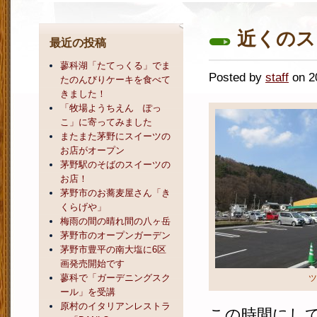
近くのス
最近の投稿
蓼科湖「たてっくる」でま
Posted by
staff
on 
たのんびりケーキを食べて
きました！
「牧場ようちえん ぽっ
こ」に寄ってみました
またまた茅野にスイーツの
お店がオープン
茅野駅のそばのスイーツの
お店！
茅野市のお蕎麦屋さん「き
くらげや」
梅雨の間の晴れ間の八ヶ岳
茅野市のオープンガーデン
茅野市豊平の南大塩に6区
画発売開始です
蓼科で「ガーデニングスク
ツ
ール」を受講
原村のイタリアンレストラ
この時間にし