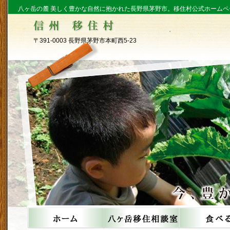
八ヶ岳の麓 美しく豊かな自然に抱かれた長野県茅野市。移住村公式ホームペ
〒391-0003 長野県茅野市本町西5-23