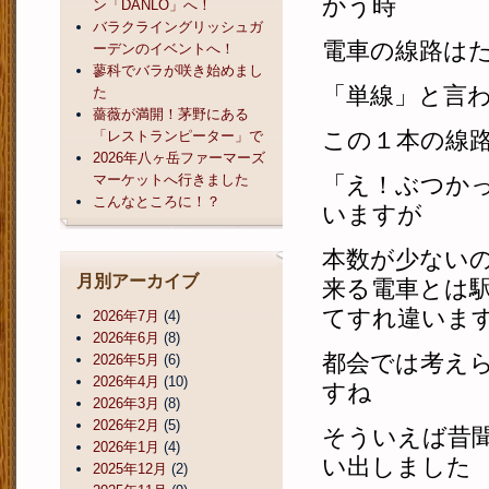
かう時
ン「DANLO」へ！
バラクライングリッシュガ
電車の線路は
ーデンのイベントへ！
蓼科でバラが咲き始めまし
「単線」と言
た
薔薇が満開！茅野にある
この１本の線
「レストランピーター」で
2026年八ヶ岳ファーマーズ
マーケットへ行きました
「え！ぶつか
こんなところに！？
いますが
本数が少ない
月別アーカイブ
来る電車とは
てすれ違いま
2026年7月
(4)
2026年6月
(8)
都会では考え
2026年5月
(6)
2026年4月
(10)
すね
2026年3月
(8)
2026年2月
(5)
そういえば昔
2026年1月
(4)
い出しました
2025年12月
(2)