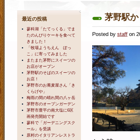
茅野駅か
最近の投稿
蓼科湖「たてっくる」でま
Posted by
staff
on 
たのんびりケーキを食べて
きました！
「牧場ようちえん ぽっ
こ」に寄ってみました
またまた茅野にスイーツの
お店がオープン
茅野駅のそばのスイーツの
お店！
茅野市のお蕎麦屋さん「き
くらげや」
梅雨の間の晴れ間の八ヶ岳
茅野市のオープンガーデン
茅野市豊平の南大塩に6区
画発売開始です
蓼科で「ガーデニングスク
ール」を受講
原村のイタリアンレストラ