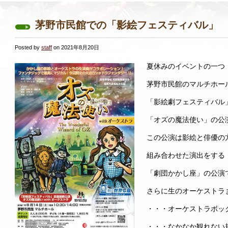
茅野市民館での「影絵フェスティバル」
Posted by
staff
on 2021年8月20日
夏休みのイベントの一つ
茅野市民館のマルチホー
「影絵劇フェスティバル
「オズの魔法使い」の公
この公演は影絵と俳優の
組み合わせた演出をする
「劇団かかし座」の公演
さらに生のオーケストラ
・・・オーケストラボッ
・・・なかなか観れない