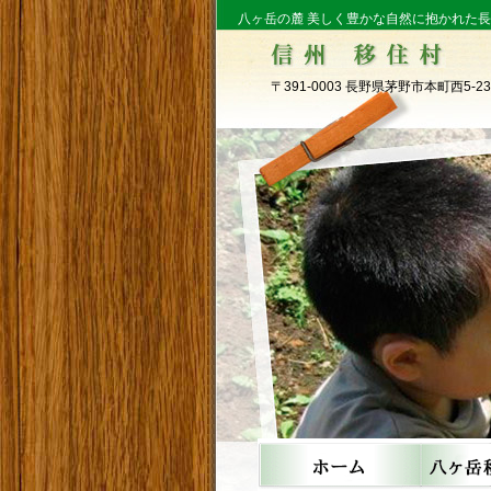
八ヶ岳の麓 美しく豊かな自然に抱かれた
〒391-0003 長野県茅野市本町西5-23