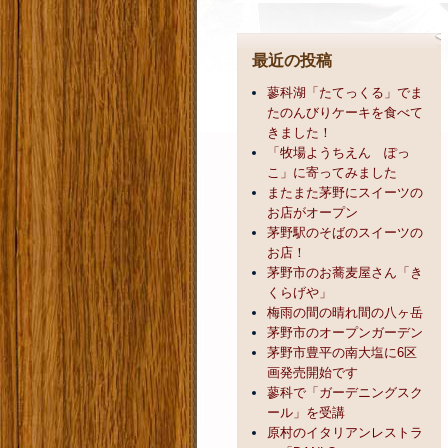
最近の投稿
蓼科湖「たてっくる」でま
たのんびりケーキを食べて
きました！
「牧場ようちえん ぽっ
こ」に寄ってみました
またまた茅野にスイーツの
お店がオープン
茅野駅のそばのスイーツの
お店！
茅野市のお蕎麦屋さん「き
くらげや」
梅雨の間の晴れ間の八ヶ岳
茅野市のオープンガーデン
茅野市豊平の南大塩に6区
画発売開始です
蓼科で「ガーデニングスク
ール」を受講
原村のイタリアンレストラ