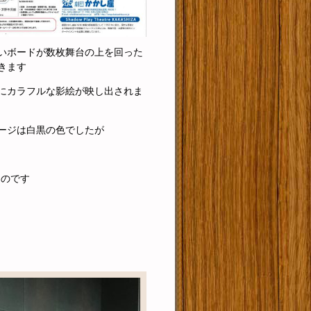
いボードが数枚舞台の上を回った
きます
にカラフルな影絵が映し出されま
ージは白黒の色でしたが
くのです
り