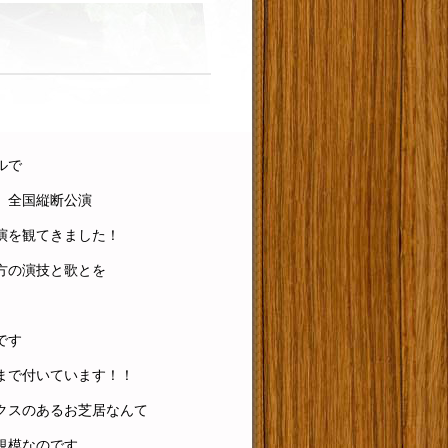
ルで
」全国縦断公演
演を観てきました！
方の演技と歌とを
です
まで付いています！！
クスのあるお芝居なんて
規模なのです