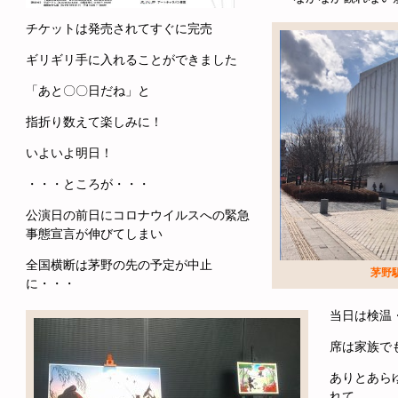
チケットは発売されてすぐに完売
ギリギリ手に入れることができました
「あと〇〇日だね」と
指折り数えて楽しみに！
いよいよ明日！
・・・ところが・・・
公演日の前日にコロナウイルスへの緊急
事態宣言が伸びてしまい
全国横断は茅野の先の予定が中止
茅野
に・・・
当日は検温
席は家族で
ありとあら
れて