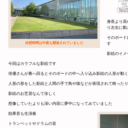
身長より高
り左右に動
そのボード
休憩時間は中庭も開放されていました
す
影絵のイメ
今回はカラフルな影絵です
俳優さんが裏へ回るとそのボードの中へ入り込み影絵の人形が動
人形の形をした影絵と人間の手で鳥や猿などが表現されて映った
影絵のお芝居なんて珍しく
想像していたよりも深い内容に夢中になってみていました
効果音も生演奏
トランペットやドラムの音