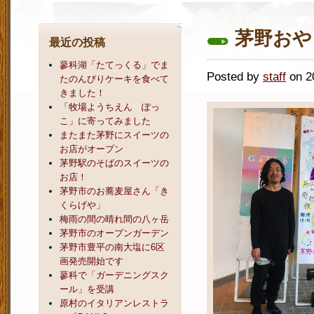
茅野おや
最近の投稿
蓼科湖「たてっくる」でま
Posted by
staff
on 
たのんびりケーキを食べて
きました！
「牧場ようちえん ぽっ
こ」に寄ってみました
またまた茅野にスイーツの
お店がオープン
茅野駅のそばのスイーツの
お店！
茅野市のお蕎麦屋さん「き
くらげや」
梅雨の間の晴れ間の八ヶ岳
茅野市のオープンガーデン
茅野市豊平の南大塩に6区
画発売開始です
蓼科で「ガーデニングスク
ール」を受講
原村のイタリアンレストラ