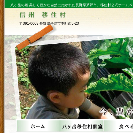
八ヶ岳の麓 美しく豊かな自然に抱かれた長野県茅野市。移住村公式ホームペ
〒391-0003 長野県茅野市本町西5-23