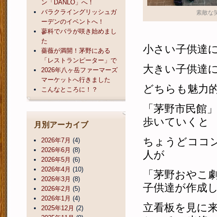
ン「DANLO」へ！
バラクライングリッシュガ
素敵な
ーデンのイベントへ！
蓼科でバラが咲き始めまし
た
小さい子供達
薔薇が満開！茅野にある
「レストランピーター」で
大きい子供達
2026年八ヶ岳ファーマーズ
マーケットへ行きました
どちらも魅力
こんなところに！？
「茅野市民館
歩いていくと
月別アーカイブ
ちょうどココ
2026年7月
(4)
2026年6月
(8)
人が
2026年5月
(6)
2026年4月
(10)
「茅野おやこ
2026年3月
(8)
子供達が作成
2026年2月
(5)
2026年1月
(4)
立看板を見に
2025年12月
(2)