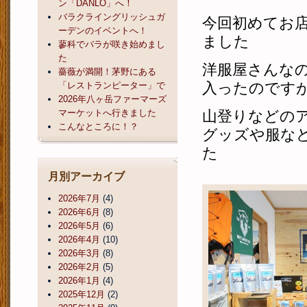
ン「DANLO」へ！
バラクライングリッシュガ
今回初めてお
ーデンのイベントへ！
ました
蓼科でバラが咲き始めまし
た
洋服屋さんな
薔薇が満開！茅野にある
入ったのです
「レストランピーター」で
2026年八ヶ岳ファーマーズ
マーケットへ行きました
山登りなどの
こんなところに！？
グッズや服な
た
月別アーカイブ
2026年7月
(4)
2026年6月
(8)
2026年5月
(6)
2026年4月
(10)
2026年3月
(8)
2026年2月
(5)
2026年1月
(4)
2025年12月
(2)