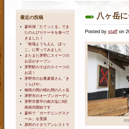
八ヶ岳に
最近の投稿
蓼科湖「たてっくる」でま
Posted by
staff
on 
たのんびりケーキを食べて
きました！
「牧場ようちえん ぽっ
こ」に寄ってみました
またまた茅野にスイーツの
お店がオープン
茅野駅のそばのスイーツの
お店！
茅野市のお蕎麦屋さん「き
くらげや」
梅雨の間の晴れ間の八ヶ岳
茅野市のオープンガーデン
茅野市豊平の南大塩に6区
画発売開始です
蓼科で「ガーデニングスク
ール」を受講
素
原村のイタリアンレストラ