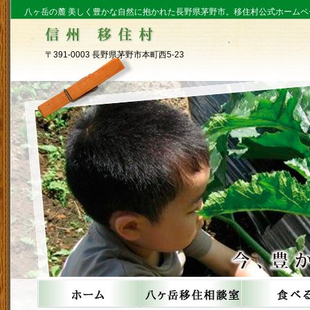
八ヶ岳の麓 美しく豊かな自然に抱かれた長野県茅野市。移住村公式ホームペ
〒391-0003 長野県茅野市本町西5-23