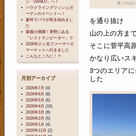
ン「DANLO」へ！
遠くの山が
バラクライングリッシュガ
ーデンのイベントへ！
を通り抜け
蓼科でバラが咲き始めまし
た
薔薇が満開！茅野にある
山の上の方ま
「レストランピーター」で
2026年八ヶ岳ファーマーズ
そこに菅平高
マーケットへ行きました
こんなところに！？
かなり広いス
3つのエリア
した
月別アーカイブ
2026年7月
(4)
2026年6月
(8)
2026年5月
(6)
2026年4月
(10)
2026年3月
(8)
2026年2月
(5)
2026年1月
(4)
2025年12月
(2)