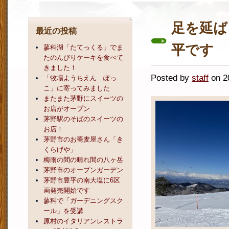
足を延ば
最近の投稿
平です
蓼科湖「たてっくる」でま
たのんびりケーキを食べて
きました！
Posted by
staff
on 
「牧場ようちえん ぽっ
こ」に寄ってみました
またまた茅野にスイーツの
お店がオープン
茅野駅のそばのスイーツの
お店！
茅野市のお蕎麦屋さん「き
くらげや」
梅雨の間の晴れ間の八ヶ岳
茅野市のオープンガーデン
茅野市豊平の南大塩に6区
画発売開始です
蓼科で「ガーデニングスク
ール」を受講
原村のイタリアンレストラ