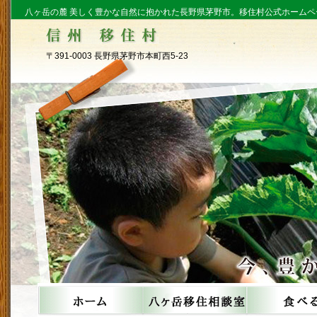
八ヶ岳の麓 美しく豊かな自然に抱かれた長野県茅野市。移住村公式ホームペ
〒391-0003 長野県茅野市本町西5-23