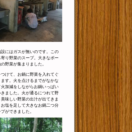
施設にはガスが無いのです。この
ち寄り野菜のスープ。大きなボー
山の野菜が集まりました。
をつけて、お鍋に野菜を入れてぐ
きます。火を点けるまでがなかな
て火加減をしながらお鍋いっぱい
いきました。火が通るにつれて野
き美味しい野菜の出汁が出てきま
とお塩を足して大きなお鍋二つ分
ープができました。