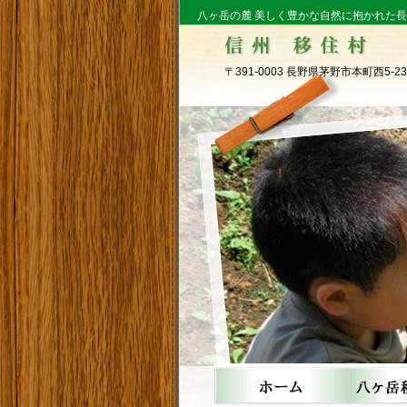
八ヶ岳の麓 美しく豊かな自然に抱かれた
〒391-0003 長野県茅野市本町西5-23