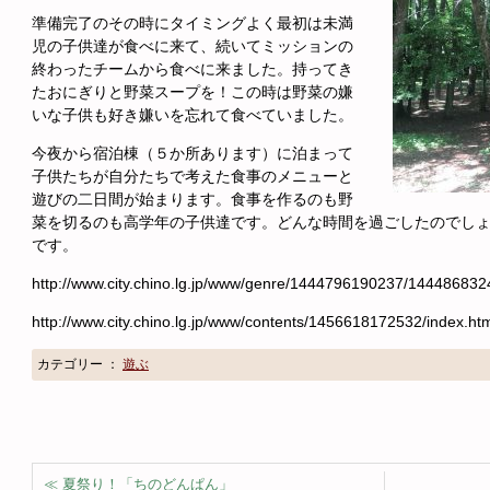
準備完了のその時にタイミングよく最初は未満
児の子供達が食べに来て、続いてミッションの
終わったチームから食べに来ました。持ってき
たおにぎりと野菜スープを！この時は野菜の嫌
いな子供も好き嫌いを忘れて食べていました。
今夜から宿泊棟（５か所あります）に泊まって
子供たちが自分たちで考えた食事のメニューと
遊びの二日間が始まります。食事を作るのも野
菜を切るのも高学年の子供達です。どんな時間を過ごしたのでし
です。
http://www.city.chino.lg.jp/www/genre/1444796190237/144486832
http://www.city.chino.lg.jp/www/contents/1456618172532/index.ht
カテゴリー ：
遊ぶ
≪ 夏祭り！「ちのどんぱん」