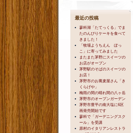
最近の投稿
蓼科湖「たてっくる」でま
たのんびりケーキを食べて
きました！
「牧場ようちえん ぽっ
こ」に寄ってみました
またまた茅野にスイーツの
お店がオープン
茅野駅のそばのスイーツの
お店！
茅野市のお蕎麦屋さん「き
くらげや」
梅雨の間の晴れ間の八ヶ岳
茅野市のオープンガーデン
茅野市豊平の南大塩に6区
画発売開始です
蓼科で「ガーデニングスク
ール」を受講
原村のイタリアンレストラ