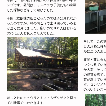
今回は「ちの親子劇場」の子供達が対象のキャ
ンプです。昼間はチャンバラや子供たちの企画
した探検などをして遊びました。
今回は炊飯棟の担当だったので様子は見れなか
ったのですが。林の向こうで走り回っている姿
が遠くに見えました。広いので８０人ほどいる
のにほとんど見えませんでした。
そして、この
日のお昼は持
ルに二つの沢
新聞と薪に火
つぐつ煮てい
か大変！そし
の野菜を煮て
菜が溶けてい
す。コンソメ
のおいしいス
差し入れのキュウリとトマトもザクザクと切っ
てお味噌でいただきます。