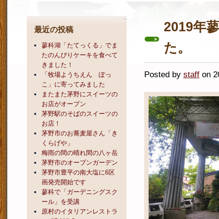
2019
最近の投稿
た。
蓼科湖「たてっくる」でま
たのんびりケーキを食べて
きました！
Posted by
staff
on 
「牧場ようちえん ぽっ
こ」に寄ってみました
またまた茅野にスイーツの
お店がオープン
茅野駅のそばのスイーツの
お店！
茅野市のお蕎麦屋さん「き
くらげや」
梅雨の間の晴れ間の八ヶ岳
茅野市のオープンガーデン
茅野市豊平の南大塩に6区
画発売開始です
蓼科で「ガーデニングスク
ール」を受講
原村のイタリアンレストラ