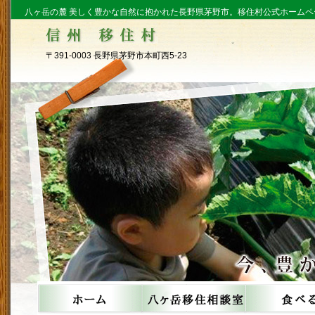
八ヶ岳の麓 美しく豊かな自然に抱かれた長野県茅野市。移住村公式ホームペ
〒391-0003 長野県茅野市本町西5-23