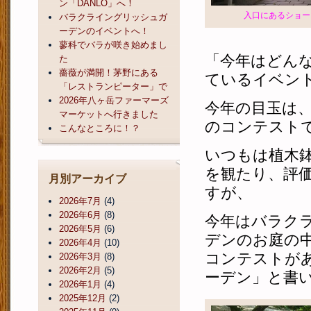
ン「DANLO」へ！
入口にあるショー
バラクライングリッシュガ
ーデンのイベントへ！
蓼科でバラが咲き始めまし
「今年はどん
た
薔薇が満開！茅野にある
ているイベン
「レストランピーター」で
2026年八ヶ岳ファーマーズ
今年の目玉は
マーケットへ行きました
のコンテスト
こんなところに！？
いつもは植木
を観たり、評
月別アーカイブ
すが、
2026年7月
(4)
2026年6月
(8)
今年はバラク
2026年5月
(6)
デンのお庭の
2026年4月
(10)
コンテストが
2026年3月
(8)
2026年2月
(5)
ーデン」と書
2026年1月
(4)
2025年12月
(2)