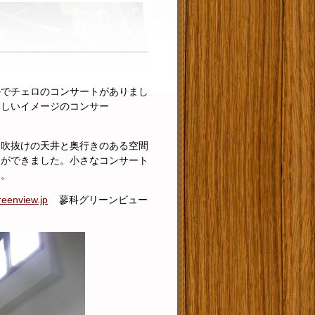
ルでチェロのコンサートがありまし
わしいイメージのコンサー
、吹抜けの天井と奥行きのある空間
とができました。小さなコンサート
す。
reenview.jp
蓼科グリーンビュー