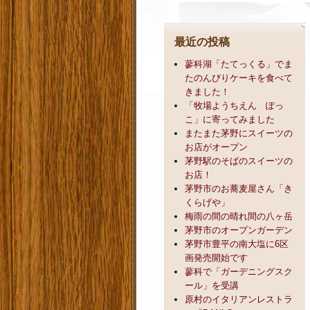
最近の投稿
蓼科湖「たてっくる」でま
たのんびりケーキを食べて
きました！
「牧場ようちえん ぽっ
こ」に寄ってみました
またまた茅野にスイーツの
お店がオープン
茅野駅のそばのスイーツの
お店！
茅野市のお蕎麦屋さん「き
くらげや」
梅雨の間の晴れ間の八ヶ岳
茅野市のオープンガーデン
茅野市豊平の南大塩に6区
画発売開始です
蓼科で「ガーデニングスク
ール」を受講
原村のイタリアンレストラ