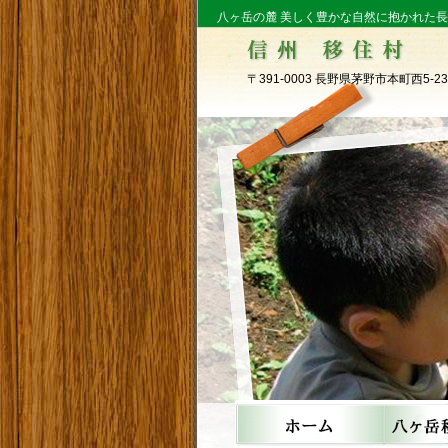
八ヶ岳の麓 美しく豊かな自然に抱かれた
〒391-0003 長野県茅野市本町西5-23