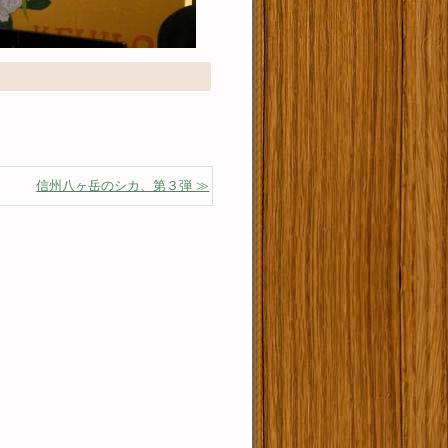
信州八ヶ岳のシカ、第３弾 ≫