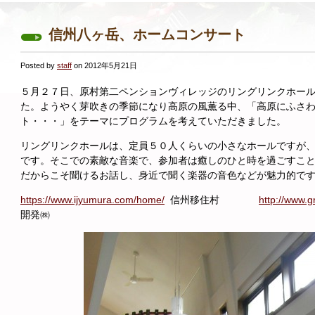
信州八ヶ岳、ホームコンサート
Posted by
staff
on 2012年5月21日
５月２７日、原村第二ペンションヴィレッジのリングリンクホー
た。ようやく芽吹きの季節になり高原の風薫る中、「高原にふさ
ト・・・」をテーマにプログラムを考えていただきました。
リングリンクホールは、定員５０人くらいの小さなホールですが
です。そこでの素敵な音楽で、参加者は癒しのひと時を過ごすこ
だからこそ聞けるお話し、身近で聞く楽器の音色などが魅力的で
https://www.ijyumura.com/home/
信州移住村
http://www.g
開発㈱